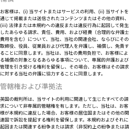
お客様は、(i) 当サイトまたはサービスの利用、(ii) 当サイトを
通じて掲載または送信されたコンテンツまたはその他の資料、
(iii) 法律または本規約への違反または違反行為に起因して発生
したあらゆる請求、責任、費用、および経費（合理的な弁護士
費用を含む）について、当社、当社の関連会社、ならびにその
取締役、役員、従業員および代理人を弁護し、補償し、免責す
ることに同意します。当社は、当社の費用負担で、お客様によ
る補償の対象となるあらゆる事項について、専属的弁護および
管理を引き受ける権利を留保し、その場合、お客様はその請求
に対する当社の弁護に協力することに同意します。
管轄権および準拠法
英国の裁判所は、当サイトの利用に関連して生じたすべての請
求について非専属的管轄権を有します。ただし、当社は、お客
様が本規約に違反した場合、お客様の居住国またはその他の関
連国で訴訟を提起する権利を留保します。本規約およびそれに
起因または関連する紛争または請求（非契約上の紛争または請