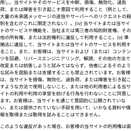
用し、当サイトやそのサービスを中断、損傷、無効化、過負
荷、または障害を引き起こす意図で利用すること（例として、
大量の未承諾メッセージの送信やサーバーへのリクエストの殺
到を含むがこれに限定されない）。(iv) 当サイトまたは当サイ
トのサービスや機能を、当社または第三者の知的財産権、その
他の所有権、または法的権利に違反して利用すること。(v) 準
拠法に違反して、当サイトまたは当サイトのサービスを利用す
ること。また、お客様は、当サイトおよび（または）コンテン
ツを回避、リバースエンジニアリング、解読、その他の方法で
改変または妨害しようと試みてはならず、他者によるそのよう
な試みを奨励または支援することも禁止されています。お客様
は、当サイトを損傷、無効化、過負荷、または障害を引き起こ
すような方法で使用しないこと、または他の利用者による当サ
イトの利用や利用の享受を妨げる行為を行わないことに同意し
ます。お客様は、当サイトを通じて意図的に公開されていな
い、または提供されていない手段を用いて、いかなる資料や情
報を取得または取得を試みることはできません。
このような違反があった場合、お客様の当サイトの利用権は直