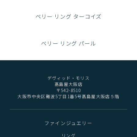
ベリー リング ターコイズ
ベリー リング パール
デヴィッド・モリス
髙島屋大阪店
〒542-8510
大阪市中央区難波5丁目1番5号髙島屋大阪店５階
ファインジュエリー
リング