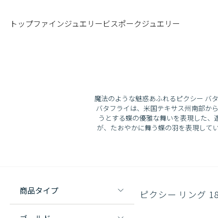
トップ
ファインジュエリー
ビスポークジュエリー
魔法のような魅惑あふれるピクシー バ
バタフライは、米国テキサス州南部か
うとする蝶の優雅な舞いを表現した、
が、たおやかに舞う蝶の羽を表現して
商品タイプ
ピクシー リング 1