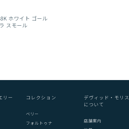
8K ホワイト ゴール
ラ スモール
エリー
コレクション
デヴィッド・モリ
について
ベリー
店舗案内
フォルトゥナ